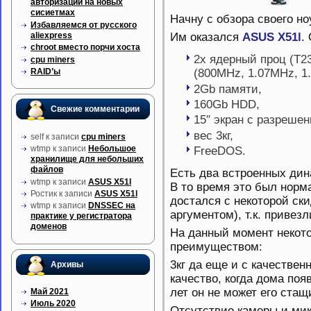
авторизации на новых
сисиетмах
Начну с обзора своего но
Избавляемся от русского
aliexpress
Им оказался
ASUS X51l
.
chroot вместо порчи хоста
2х ядерный проц (T2
cpu miners
RAID’ы
(800MHz, 1.07MHz, 1
2Gb памяти,
160Gb HDD,
Свежие комментарии
15″ экран с разреше
вес 3кг,
self
к записи
cpu miners
wtmp
к записи
Небольшое
FreeDOS.
хранилище для небольших
файлов
Есть два встроенных дин
wtmp
к записи
ASUS X51l
В то время это был норм
Ростик
к записи
ASUS X51l
достался с некоторой ск
wtmp
к записи
DNSSEC на
аргументом), т.к. привезл
практике у регистратора
доменов
На данный момент некото
преимуществом:
3кг да еще и с качестве
Архивы
качество, когда дома поя
лет он не может его стащ
Май 2021
Июль 2020
Отсутствие камеры и мик