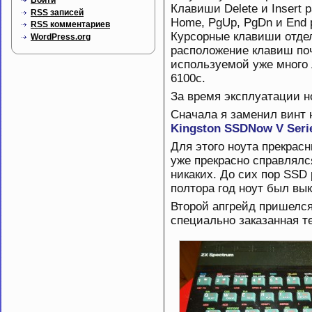
Войти
Клавиши Delete и Insert 
RSS
записей
Home, PgUp, PgDn и End 
RSS
комментариев
Курсорные клавиши отде
WordPress.org
расположение клавиш поч
используемой уже много 
6100c.
За время эксплуатации н
Сначала я заменил винт 
Kingston SSDNow V Seri
Для этого ноута прекрасн
уже прекрасно справлялс
никаких. До сих пор SSD 
полтора год ноут был вык
Второй апгрейд пришелся
специально заказанная т