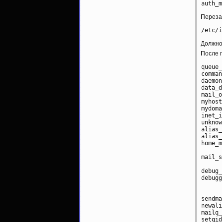
Переза
Должно
После п
queue_
comman
daemon
data_d
mail_o
myhost
mydoma
inet_i
unknow
alias_
alias_
home_m
mail_s
debug_
debugg
	 PATH=/bin:/usr/bin:/usr/local/bin:/u
	 ddd $daemon_directory/$process_name $proce
sendma
newali
mailq_
setgid