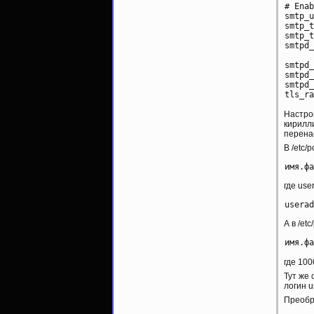
# Enab
smtp_u
smtp_t
smtp_t
smtpd_
smtpd_
smtpd_
smtpd_
Настро
кирилли
перена
В /etc/
где us
А в /etc
где 100
Тут же 
логин u
Преобр