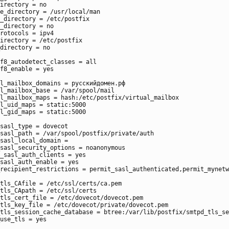
irectory = no

e_directory = /usr/local/man

_directory = /etc/postfix

_directory = no

rotocols = ipv4

irectory = /etc/postfix

directory = no

f8_autodetect_classes = all

f8_enable = yes

l_mailbox_domains = русскийдомен.рф

l_mailbox_base = /var/spool/mail

l_mailbox_maps = hash:/etc/postfix/virtual_mailbox

l_uid_maps = static:5000

l_gid_maps = static:5000

sasl_type = dovecot

sasl_path = /var/spool/postfix/private/auth

sasl_local_domain =

sasl_security_options = noanonymous

_sasl_auth_clients = yes

sasl_auth_enable = yes

recipient_restrictions = permit_sasl_authenticated,permit_mynetw
tls_CAfile = /etc/ssl/certs/ca.pem

tls_CApath = /etc/ssl/certs

tls_cert_file = /etc/dovecot/dovecot.pem

tls_key_file = /etc/dovecot/private/dovecot.pem

tls_session_cache_database = btree:/var/lib/postfix/smtpd_tls_se
use_tls = yes
