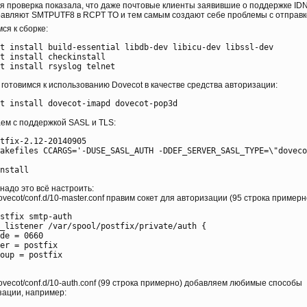
я проверка показала, что даже почтовые клиенты заявившие о поддержке ID
равляют SMTPUTF8 в RCPT TO и тем самым создают себе проблемы с отправк
ся к сборке:
t install build-essential libdb-dev libicu-dev libssl-dev

t install checkinstall

готовимся к использованию Dovecot в качестве средства авторизации:
ем с поддержкой SASL и TLS:
tfix-2.12-20140905

akefiles CCARGS='-DUSE_SASL_AUTH -DDEF_SERVER_SASL_TYPE=\"doveco
надо это всё настроить:
dovecot/conf.d/10-master.conf правим сокет для авторизации (95 строка примерн
stfix smtp-auth

_listener /var/spool/postfix/private/auth {

de = 0660

er = postfix

oup = postfix

dovecot/conf.d/10-auth.conf (99 строка примерно) добавляем любимые способы
зации, например: