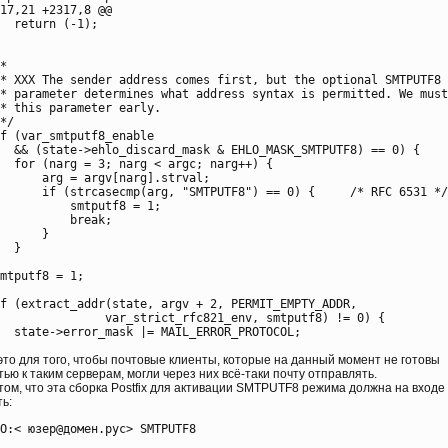
17,21 +2317,8 @@



*

* XXX The sender address comes first, but the optional SMTPUTF8

* parameter determines what address syntax is permitted. We must
* this parameter early.

*/

f (var_smtputf8_enable



mtputf8 = 1;

f (extract_addr(state, argv + 2, PERMIT_EMPTY_ADDR,

это для того, чтобы почтовые клиенты, которые на данный момент не готовы
ью к таким серверам, могли через них всё-таки почту отправлять.
том, что эта сборка Postfix для активации SMTPUTF8 режима должна на входе
ь: