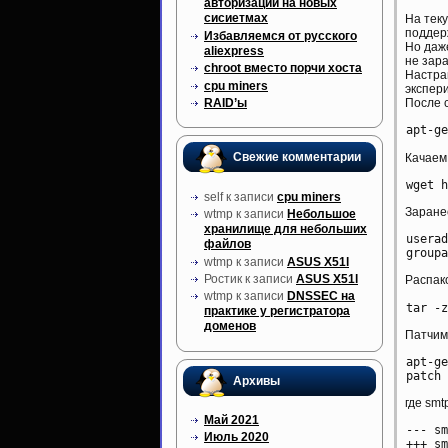
авторизации на новых
сисиетмах
На теку
поддер
Избавляемся от русского
Но даж
aliexpress
не зар
chroot вместо порчи хоста
Настраи
cpu miners
экспер
RAID’ы
После 
Свежие комментарии
Качаем 
self
к записи
cpu miners
Заране
wtmp
к записи
Небольшое
хранилище для небольших
userad
файлов
wtmp
к записи
ASUS X51l
Ростик
к записи
ASUS X51l
Распак
wtmp
к записи
DNSSEC на
практике у регистратора
доменов
Патчим 
apt-ge
Архивы
где smt
Май 2021
--- smtpd.c	2014-10-06 00:
Июль 2020
+++ smtpd.c.fo