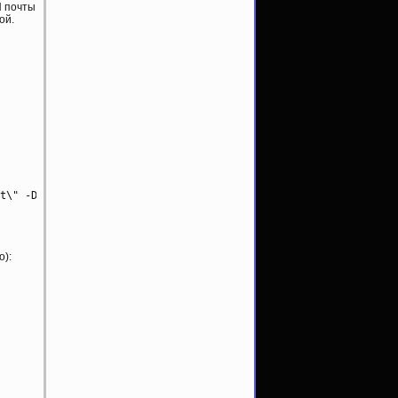
N почты
ой.
t\" -DUSE_TLS' AUXLIBS="-ldb -lnsl -lresolv -lssl"

о):