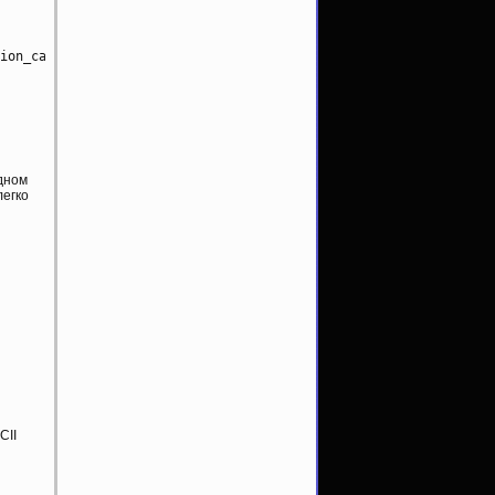
ion_cache

дном
легко
CII