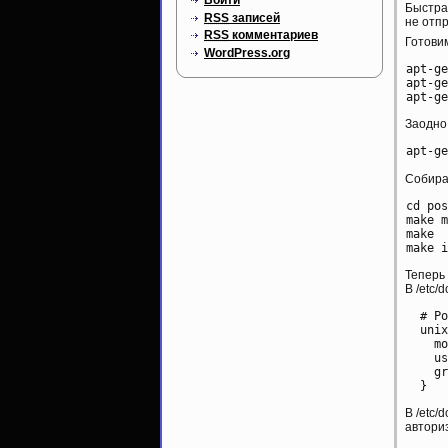
Войти
Быстра
RSS
записей
не отп
RSS
комментариев
Готовим
WordPress.org
apt-ge
apt-ge
Заодно 
Собира
cd pos
make m
make

Теперь 
В /etc/
  # Po
  unix
    mo
    us
    gr
В /etc/
автори