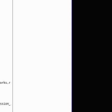
orks,reject_unauth_destination

ssion_cache
