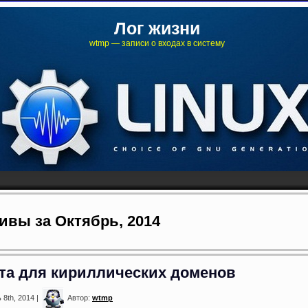
Лог жизни
wtmp — записи о входах в систему
ивы за Октябрь, 2014
та для кириллических доменов
 8th, 2014 |
Автор:
wtmp