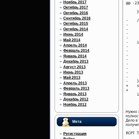
Ноябрь 2017
@@ -23
Октябрь 2017
 	return (-1);

     }
Октябрь 2016
Сентябрь 2016
-    /
Октябрь 2015
-     
Октябрь 2014
-     
-     
Июнь 2014
-     
Май 2014
-    i
Апрель 2014
-	&& (state->ehlo_discard_mask & EHLO_MASK_SMTPUTF8) == 0) {

Февраль 2014
-	for (narg = 3; narg < argc; narg++) {

-	    arg = argv[narg].strval;

Январь 2014
-	    if (strcasecmp(arg, "SMTPUTF8") == 0) {	/* RFC 6531 */

Декабрь 2013
-		smtputf8 = 1;

Август 2013
-		break;

Июнь 2013
-	    }

-	}

Май 2013
-    }
Апрель 2013
+    s
Февраль 2013
+

Январь 2013
     i
 		     var_strict_rfc821_env, smtputf8) != 0) {

Декабрь 2012
Ноябрь 2012
Нужно 
полност
Дело в 
Мета
получит
Регистрация