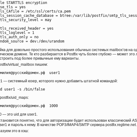
le STARTTLS encryption 

se_tls = yes

ls_CAfile = /etc/ssl/certs/ca.pem

ls_session_cache_database = btree:/var/lib/postfix/smtp_tls_sess
tls_security_level = may

tls_received_header = yes

tls_loglevel = 1

tls_auth_only = no

йка для довольно простого использования обычных системых mailbox’ов на о
ческом домене. Те кто разбирается в Postfix чуть более глубоко — может это 
строить под более привычные ему варианты.
postfix/virtual_mailbox пишем:
er1 — системный юзер, которого нужно добавить штатной командой:
/postfix/uid_maps:
0 — это uid для user1.
становится понятно, что для авторизации будет использован классический AS
ser1 и пароль к нему. В качестве POP3/IMAP4/SMTP сервера postfix.regtime.net.
азуем это в хэш: