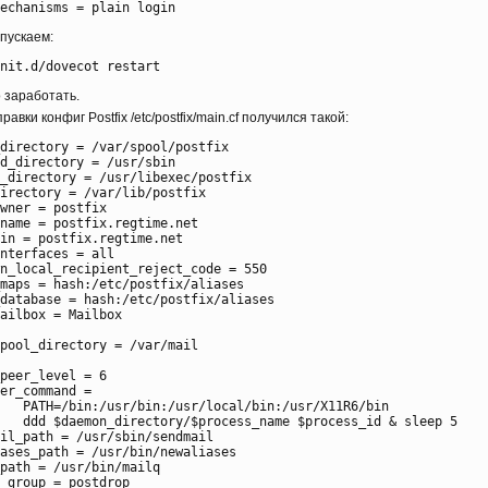
пускаем:
 заработать.
равки конфиг Postfix /etc/postfix/main.cf получился такой:
directory = /var/spool/postfix

d_directory = /usr/sbin

_directory = /usr/libexec/postfix

irectory = /var/lib/postfix

wner = postfix

name = postfix.regtime.net

in = postfix.regtime.net

nterfaces = all

n_local_recipient_reject_code = 550

maps = hash:/etc/postfix/aliases

database = hash:/etc/postfix/aliases

ailbox = Mailbox

pool_directory = /var/mail

peer_level = 6

er_command =

sr/X11R6/bin

ss_id & sleep 5

il_path = /usr/sbin/sendmail

ases_path = /usr/bin/newaliases

path = /usr/bin/mailq

_group = postdrop
