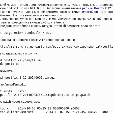
щий момент только один почтовик заявляет и выпускает хоть какие-то релизы
жкой SMTPUTF8 или RFC 6531. Это экспериментальные
релизы Postfix 2.12
.
е при наличии поддержки в нём система доставки кириллической почты прост
аботает. Поэтому запасаемся напильником.
вать сервер будем под Debian 7. В моём случает он внутри VZ контейнера, а
именты проводились внутри LXC контейнера.
создания контейнера сносим оттуда штатный почтовик, если он есть:
последнюю версию Postfix 2.12 experimental release:
е создаём юзера и группу:
d postfix -s /bin/false

овываем:
src/smtpd/smtpd.c:
t install patch

pd.patch имеет содержимое:
15:18.000000000 +0400

rce.smtputf8	2014-10-07 15:36:21.352884670 +0400
