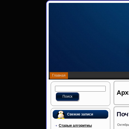
Главная
Арх
Поч
Свежие записи
Октябрь
Старые алгоритмы