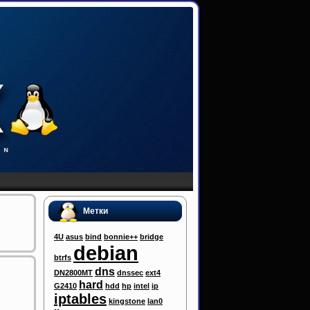
Метки
4U
asus
bind
bonnie++
bridge
debian
btrfs
dns
DN2800MT
dnssec
ext4
hard
G2410
hdd
hp
intel
ip
iptables
kingstone
lan0