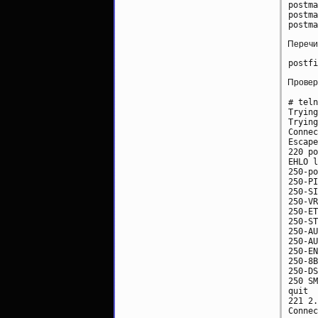
postma
postma
Перечит
Провер
# teln
Trying
Trying
Connec
Escape
220 po
EHLO l
250-po
250-PI
250-SI
250-VR
250-ET
250-ST
250-AU
250-AU
250-EN
250-8B
250-DS
250 SM
quit

221 2.