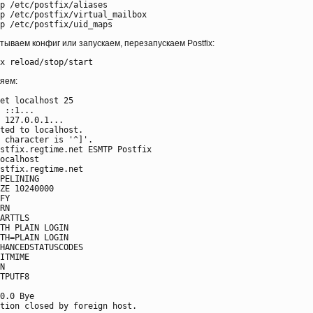
p /etc/postfix/aliases

p /etc/postfix/virtual_mailbox

ываем конфиг или запускаем, перезапускаем Postfix:
яем:
et localhost 25

 ::1...

 127.0.0.1...

ted to localhost.

 character is '^]'.

stfix.regtime.net ESMTP Postfix

ocalhost

stfix.regtime.net

PELINING

ZE 10240000

FY

RN

ARTTLS

TH PLAIN LOGIN

TH=PLAIN LOGIN

HANCEDSTATUSCODES

ITMIME

N

TPUTF8

0.0 Bye
