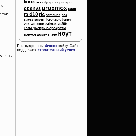
linux
ocz
olympus
openvpn
 с
proxmox
openvz
raid0
raid10
rfc
о так
samsung
ssd
stress
supermicro
tap
ubuntu
vpn
wd
xeon
zalman ve200
Том&Джерри
бюрократы
ноут
воруют
домены
зло
Благодарность:
бизнес
сайту. Сайт
поддержка:
строительный успех